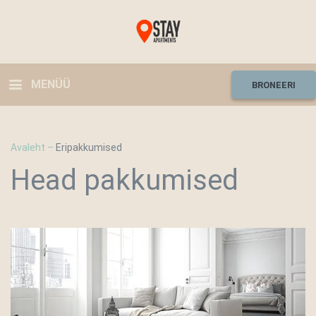
MENÜÜ
BRONEERI
Avaleht
–
Eripakkumised
Head pakkumised