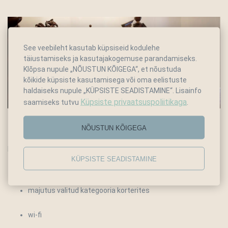
See veebileht kasutab küpsiseid kodulehe
täiustamiseks ja kasutajakogemuse parandamiseks.
Klõpsa nupule „NÕUSTUN KÕIGEGA“, et nõustuda
kõikide küpsiste kasutamisega või oma eelistuste
haldaiseks nupule „KÜPSISTE SEADISTAMINE“. Lisainfo
Küpsiste privaatsuspoliitikaga
saamiseks tutvu
.
Pikaajaline elamine
NÕUSTUN KÕIGEGA
Hinnakava on saadaval 7 öö broneerimisel ja sisaldab:
KÜPSISTE SEADISTAMINE
majutus valitud kategooria korterites
wi-fi