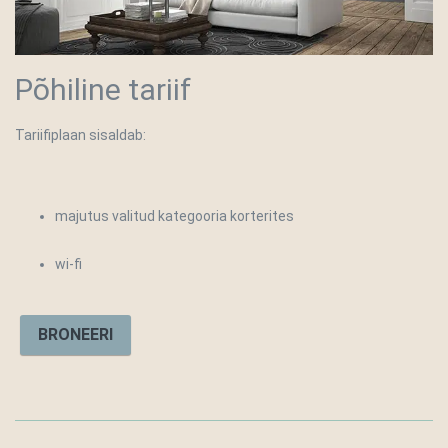
Põhiline tariif
Tariifiplaan sisaldab:
majutus valitud kategooria korterites
wi-fi
BRONEERI